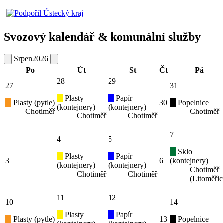
Svozový kalendář & komunální služby
Srpen
2026
Po
Út
St
Čt
Pá
28
29
27
31
Plasty
Papír
Plasty (pytle)
30
Popelnice
(kontejnery)
(kontejnery)
Chotiměř
Chotiměř
Chotiměř
Chotiměř
7
4
5
Sklo
Plasty
Papír
3
6
(kontejnery)
(kontejnery)
(kontejnery)
Chotiměř
Chotiměř
Chotiměř
(Litoměřic
11
12
10
14
Plasty
Papír
Plasty (pytle)
13
Popelnice