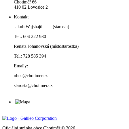
Chotiměř 66
410 02 Lovosice 2
Kontakt
Jakub Wajshajtl (starosta)
Tel.: 604 222 930
Renata Johanovská (místostarostka)
Tel.: 728 585 394
Emaily:
obec@chotimer.cz
starosta@chotimer.cz
Oficiální stránka obce Chotiměř © 2026