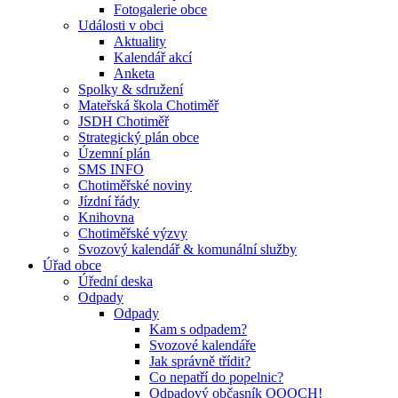
Fotogalerie obce
Události v obci
Aktuality
Kalendář akcí
Anketa
Spolky & sdružení
Mateřská škola Chotiměř
JSDH Chotiměř
Strategický plán obce
Územní plán
SMS INFO
Chotiměřské noviny
Jízdní řády
Knihovna
Chotiměřské výzvy
Svozový kalendář & komunální služby
Úřad obce
Úřední deska
Odpady
Odpady
Kam s odpadem?
Svozové kalendáře
Jak správně třídit?
Co nepatří do popelnic?
Odpadový občasník OOOCH!