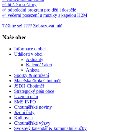
✅ hřiště u sušárny
✅ odpolední program pro děti i dospělé
✅ večerní posezení u muziky s kapelou H2M
Těšíme se! ???? Zobrazovat míň
Naše obec
Informace o obci
Události v obci
Aktuality
Kalendář akcí
Anketa
Spolky & sdružení
Mateřská škola Chotiměř
JSDH Chotiměř
Strategický plán obce
Územní plán
SMS INFO
Chotiměřské noviny
Jízdní řády
Knihovna
Chotiměřské výzvy
Svozový kalendář & komunální služby