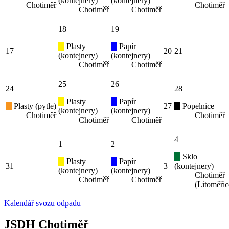
(kontejnery)
(kontejnery)
Chotiměř
Chotiměř
Chotiměř
Chotiměř
18
19
Plasty
Papír
17
20
21
(kontejnery)
(kontejnery)
Chotiměř
Chotiměř
25
26
24
28
Plasty
Papír
Plasty (pytle)
27
Popelnice
(kontejnery)
(kontejnery)
Chotiměř
Chotiměř
Chotiměř
Chotiměř
4
1
2
Sklo
Plasty
Papír
31
3
(kontejnery)
(kontejnery)
(kontejnery)
Chotiměř
Chotiměř
Chotiměř
(Litoměřic
Kalendář svozu odpadu
JSDH Chotiměř