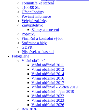
Formuláře ke stažení
§106⁄99 Sb.
Úřední hodiny
Povinné informace
Veřejné zakázky
Zastupitelstvo
Zápisy a usnesení
Poplatky
Finanční a kontrolní výbor
Směrnice a řády
GDPR
Příspěvek na kastraci
Fotogalerie
Vítání občánků
Vítání občánků 2011
Vítání občánků 2012
Vítání občánků 2014
Vítání občánků 2016
Vítání občánků 2017
Vítání občánků - květen 2019
Vítání občánků - říjen 2019
Vítání občánků 2022
Vítání občánků 2023
Vítání občánků 2026
Rok 2026