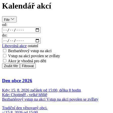
Kalendář akcí
Filtr
od:
do:
Libovolná akce
ostatní
Bezbariérový vstup na akci
Vstup na akci povolen se zvířaty
Akce je vhodná pro děti
Zrušit filtr
Filtrovat
Den obce 2026
Kdy:
15. 8. 2026 začátek od 15:00, délka 8 hodin
Kde:
Chotiměř - velké hřiště
Bezbariérový vstup na akci
Vstup na akci povolen se zvířaty
Tradiční den věnovaný obci.
✅15.8. 2026 od 15:00