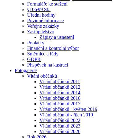
Formuláře ke stažení
§106⁄99 Sb.
Úřední hodiny
Povinné informace
Veřejné zakázky
Zastupitelstvo
Zápisy a usnesení
Poplatky
Finanční a kontrolní výbor
Směrnice a řády
GDPR
Příspěvek na kastraci
Fotogalerie
Vítání občánků
Vítání občánků 2011
Vítání občánků 2012
Vítání občánků 2014
Vítání občánků 2016
Vítání občánků 2017
Vítání občánků - květen 2019
Vítání občánků - říjen 2019
Vítání občánků 2022
Vítání občánků 2023
Vítání občánků 2026
Rok 2026