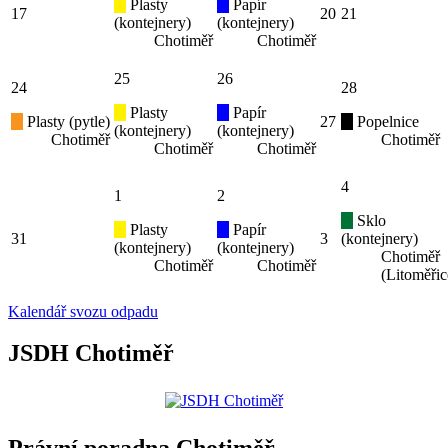
Plasty
Papír
17
20
21
(kontejnery)
(kontejnery)
Chotiměř
Chotiměř
25
26
24
28
Plasty
Papír
Plasty (pytle)
27
Popelnice
(kontejnery)
(kontejnery)
Chotiměř
Chotiměř
Chotiměř
Chotiměř
4
1
2
Sklo
Plasty
Papír
31
3
(kontejnery)
(kontejnery)
(kontejnery)
Chotiměř
Chotiměř
Chotiměř
(Litoměřic
Kalendář svozu odpadu
JSDH Chotiměř