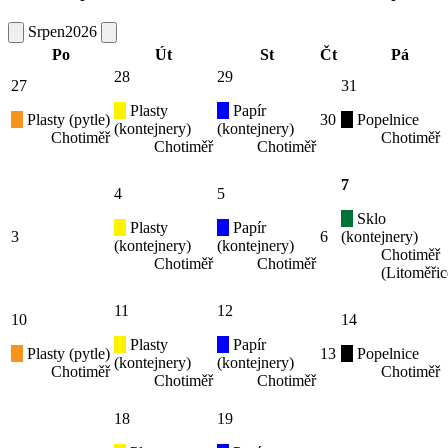
Srpen
2026
Po
Út
St
Čt
Pá
28
29
27
31
Plasty
Papír
Plasty (pytle)
30
Popelnice
(kontejnery)
(kontejnery)
Chotiměř
Chotiměř
Chotiměř
Chotiměř
7
4
5
Sklo
Plasty
Papír
3
6
(kontejnery)
(kontejnery)
(kontejnery)
Chotiměř
Chotiměř
Chotiměř
(Litoměřic
11
12
10
14
Plasty
Papír
Plasty (pytle)
13
Popelnice
(kontejnery)
(kontejnery)
Chotiměř
Chotiměř
Chotiměř
Chotiměř
18
19