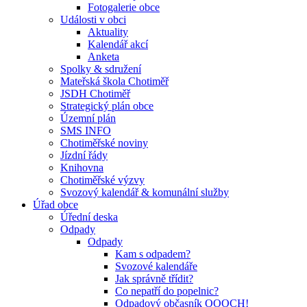
Fotogalerie obce
Události v obci
Aktuality
Kalendář akcí
Anketa
Spolky & sdružení
Mateřská škola Chotiměř
JSDH Chotiměř
Strategický plán obce
Územní plán
SMS INFO
Chotiměřské noviny
Jízdní řády
Knihovna
Chotiměřské výzvy
Svozový kalendář & komunální služby
Úřad obce
Úřední deska
Odpady
Odpady
Kam s odpadem?
Svozové kalendáře
Jak správně třídit?
Co nepatří do popelnic?
Odpadový občasník OOOCH!