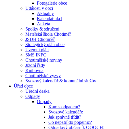
Fotogalerie obce
Události v obci
Aktuality
Kalendář akcí
Anketa
Spolky & sdružení
Mateřská škola Chotiměř
JSDH Chotiměř
Strategický plán obce
Územní plán
SMS INFO
Chotiměřské noviny
Jízdní řády
Knihovna
Chotiměřské výzvy
Svozový kalendář & komunální služby
Úřad obce
Úřední deska
Odpady
Odpady
Kam s odpadem?
Svozové kalendáře
Jak správně třídit?
Co nepatří do popelnic?
Odpadový občasník OOOCH!