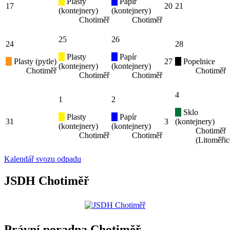
Plasty
Papír
17
20
21
(kontejnery)
(kontejnery)
Chotiměř
Chotiměř
25
26
24
28
Plasty
Papír
Plasty (pytle)
27
Popelnice
(kontejnery)
(kontejnery)
Chotiměř
Chotiměř
Chotiměř
Chotiměř
4
1
2
Sklo
Plasty
Papír
31
3
(kontejnery)
(kontejnery)
(kontejnery)
Chotiměř
Chotiměř
Chotiměř
(Litoměřic
Kalendář svozu odpadu
JSDH Chotiměř
Právní poradna Chotiměř