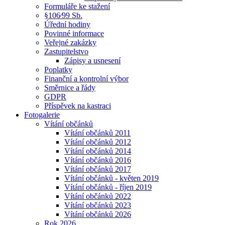
Formuláře ke stažení
§106⁄99 Sb.
Úřední hodiny
Povinné informace
Veřejné zakázky
Zastupitelstvo
Zápisy a usnesení
Poplatky
Finanční a kontrolní výbor
Směrnice a řády
GDPR
Příspěvek na kastraci
Fotogalerie
Vítání občánků
Vítání občánků 2011
Vítání občánků 2012
Vítání občánků 2014
Vítání občánků 2016
Vítání občánků 2017
Vítání občánků - květen 2019
Vítání občánků - říjen 2019
Vítání občánků 2022
Vítání občánků 2023
Vítání občánků 2026
Rok 2026