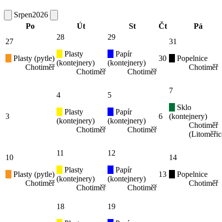
Srpen
2026
Po
Út
St
Čt
Pá
28
29
27
31
Plasty
Papír
Plasty (pytle)
30
Popelnice
(kontejnery)
(kontejnery)
Chotiměř
Chotiměř
Chotiměř
Chotiměř
7
4
5
Sklo
Plasty
Papír
3
6
(kontejnery)
(kontejnery)
(kontejnery)
Chotiměř
Chotiměř
Chotiměř
(Litoměřic
11
12
10
14
Plasty
Papír
Plasty (pytle)
13
Popelnice
(kontejnery)
(kontejnery)
Chotiměř
Chotiměř
Chotiměř
Chotiměř
18
19