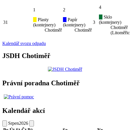
4
1
2
Sklo
Plasty
Papír
31
3
(kontejnery)
(kontejnery)
(kontejnery)
Chotiměř
Chotiměř
Chotiměř
(Litoměřic
Kalendář svozu odpadu
JSDH Chotiměř
Právní poradna Chotiměř
Kalendář akcí
Srpen
2026
Po
Út
St
Čt
Pá
So
Ne