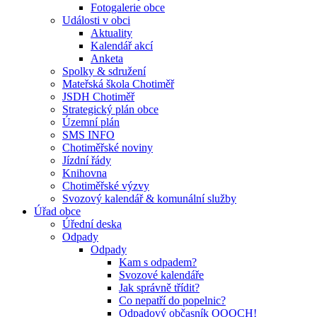
Fotogalerie obce
Události v obci
Aktuality
Kalendář akcí
Anketa
Spolky & sdružení
Mateřská škola Chotiměř
JSDH Chotiměř
Strategický plán obce
Územní plán
SMS INFO
Chotiměřské noviny
Jízdní řády
Knihovna
Chotiměřské výzvy
Svozový kalendář & komunální služby
Úřad obce
Úřední deska
Odpady
Odpady
Kam s odpadem?
Svozové kalendáře
Jak správně třídit?
Co nepatří do popelnic?
Odpadový občasník OOOCH!