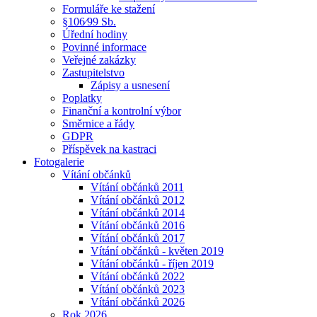
Formuláře ke stažení
§106⁄99 Sb.
Úřední hodiny
Povinné informace
Veřejné zakázky
Zastupitelstvo
Zápisy a usnesení
Poplatky
Finanční a kontrolní výbor
Směrnice a řády
GDPR
Příspěvek na kastraci
Fotogalerie
Vítání občánků
Vítání občánků 2011
Vítání občánků 2012
Vítání občánků 2014
Vítání občánků 2016
Vítání občánků 2017
Vítání občánků - květen 2019
Vítání občánků - říjen 2019
Vítání občánků 2022
Vítání občánků 2023
Vítání občánků 2026
Rok 2026