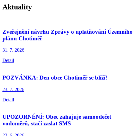
Aktuality
Zveřejnění návrhu Zprávy o uplatňování Územního
plánu Chotiměř
31. 7.
2026
Detail
POZVÁNKA: Den obce Chotiměř se blíží!
23. 7.
2026
Detail
UPOZORNĚNÍ: Obec zahajuje samoodečet
vodoměrů, stačí zaslat SMS
22. 6.
2026