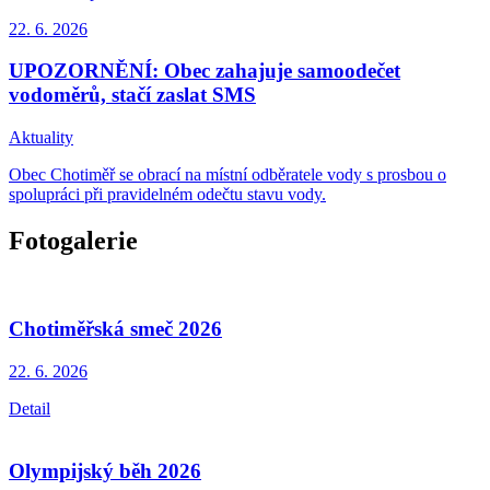
22. 6.
2026
UPOZORNĚNÍ: Obec zahajuje samoodečet
vodoměrů, stačí zaslat SMS
Aktuality
Obec Chotiměř se obrací na místní odběratele vody s prosbou o
spolupráci při pravidelném odečtu stavu vody.
Fotogalerie
Chotiměřská smeč 2026
22. 6.
2026
Detail
Olympijský běh 2026