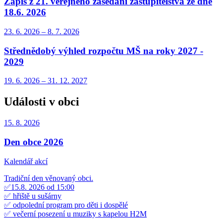
Zápis z 21. veřejného zasedání zastupitelstva ze dne
18.6. 2026
23. 6.
2026
–
8. 7.
2026
Střednědobý výhled rozpočtu MŠ na roky 2027 -
2029
19. 6.
2026
–
31. 12.
2027
Události v obci
15. 8.
2026
Den obce 2026
Kalendář akcí
Tradiční den věnovaný obci.
✅15.8. 2026 od 15:00
✅ hřiště u sušárny
✅ odpolední program pro děti i dospělé
✅ večerní posezení u muziky s kapelou H2M