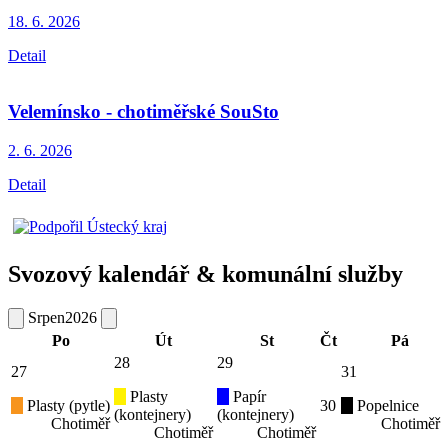
18. 6.
2026
Detail
Velemínsko - chotiměřské SouSto
2. 6.
2026
Detail
Svozový kalendář & komunální služby
Srpen
2026
Po
Út
St
Čt
Pá
28
29
27
31
Plasty
Papír
Plasty (pytle)
30
Popelnice
(kontejnery)
(kontejnery)
Chotiměř
Chotiměř
Chotiměř
Chotiměř