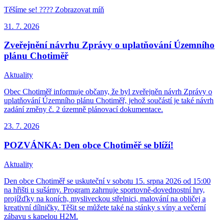
Těšíme se! ???? Zobrazovat míň
31. 7.
2026
Zveřejnění návrhu Zprávy o uplatňování Územního
plánu Chotiměř
Aktuality
Obec Chotiměř informuje občany, že byl zveřejněn návrh Zprávy o
uplatňování Územního plánu Chotiměř, jehož součástí je také návrh
zadání změny č. 2 územně plánovací dokumentace.
23. 7.
2026
POZVÁNKA: Den obce Chotiměř se blíží!
Aktuality
Den obce Chotiměř se uskuteční v sobotu 15. srpna 2026 od 15:00
na hřišti u sušárny. Program zahrnuje sportovně-dovednostní hry,
projížďky na koních, mysliveckou střelnici, malování na obličej a
kreativní dílničky. Těšit se můžete také na stánky s víny a večerní
zábavu s kapelou H2M.