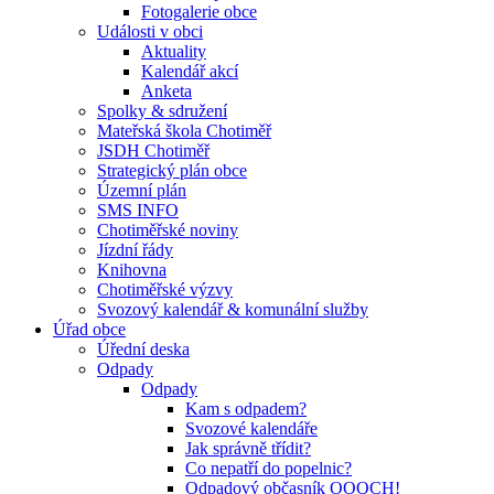
Fotogalerie obce
Události v obci
Aktuality
Kalendář akcí
Anketa
Spolky & sdružení
Mateřská škola Chotiměř
JSDH Chotiměř
Strategický plán obce
Územní plán
SMS INFO
Chotiměřské noviny
Jízdní řády
Knihovna
Chotiměřské výzvy
Svozový kalendář & komunální služby
Úřad obce
Úřední deska
Odpady
Odpady
Kam s odpadem?
Svozové kalendáře
Jak správně třídit?
Co nepatří do popelnic?
Odpadový občasník OOOCH!