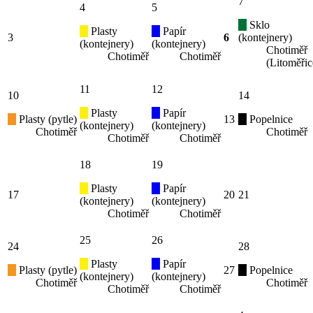
7
4
5
Sklo
Plasty
Papír
3
6
(kontejnery)
(kontejnery)
(kontejnery)
Chotiměř
Chotiměř
Chotiměř
(Litoměřic
11
12
10
14
Plasty
Papír
Plasty (pytle)
13
Popelnice
(kontejnery)
(kontejnery)
Chotiměř
Chotiměř
Chotiměř
Chotiměř
18
19
Plasty
Papír
17
20
21
(kontejnery)
(kontejnery)
Chotiměř
Chotiměř
25
26
24
28
Plasty
Papír
Plasty (pytle)
27
Popelnice
(kontejnery)
(kontejnery)
Chotiměř
Chotiměř
Chotiměř
Chotiměř