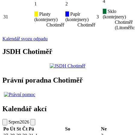
4
1
2
Sklo
Plasty
Papír
31
3
(kontejnery)
(kontejnery)
(kontejnery)
Chotiměř
Chotiměř
Chotiměř
(Litoměřic
Kalendář svozu odpadu
JSDH Chotiměř
Právní poradna Chotiměř
Kalendář akcí
Srpen
2026
Po
Út
St
Čt
Pá
So
Ne