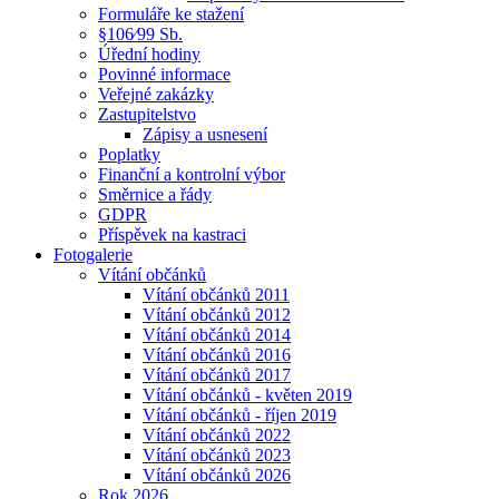
Formuláře ke stažení
§106⁄99 Sb.
Úřední hodiny
Povinné informace
Veřejné zakázky
Zastupitelstvo
Zápisy a usnesení
Poplatky
Finanční a kontrolní výbor
Směrnice a řády
GDPR
Příspěvek na kastraci
Fotogalerie
Vítání občánků
Vítání občánků 2011
Vítání občánků 2012
Vítání občánků 2014
Vítání občánků 2016
Vítání občánků 2017
Vítání občánků - květen 2019
Vítání občánků - říjen 2019
Vítání občánků 2022
Vítání občánků 2023
Vítání občánků 2026
Rok 2026