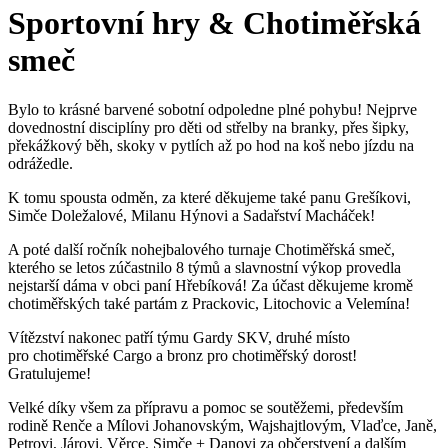
Sportovní hry & Chotiměřská
smeč
Bylo to krásné barvené sobotní odpoledne plné pohybu! Nejprve
dovednostní disciplíny pro děti od střelby na branky, přes šipky,
překážkový běh, skoky v pytlích až po hod na koš nebo jízdu na
odrážedle.
K tomu spousta odměn, za které děkujeme také panu Grešíkovi,
Simče Doležalové, Milanu Hýnovi a Sadařství Macháček!
A poté další ročník nohejbalového turnaje Chotiměřská smeč,
kterého se letos zúčastnilo 8 týmů a slavnostní výkop provedla
nejstarší dáma v obci paní Hřebíková! Za účast děkujeme kromě
chotiměřských také partám z Prackovic, Litochovic a Velemína!
Vítězství nakonec patří týmu Gardy SKV, druhé místo
pro chotiměřské Cargo a bronz pro chotiměřský dorost!
Gratulujeme!
Velké díky všem za přípravu a pomoc se soutěžemi, především
rodině Renče a Mílovi Johanovským, Wajshajtlovým, Vlaďce, Janě,
Petrovi, Járovi, Věrce, Simče + Danovi za občerstvení a dalším