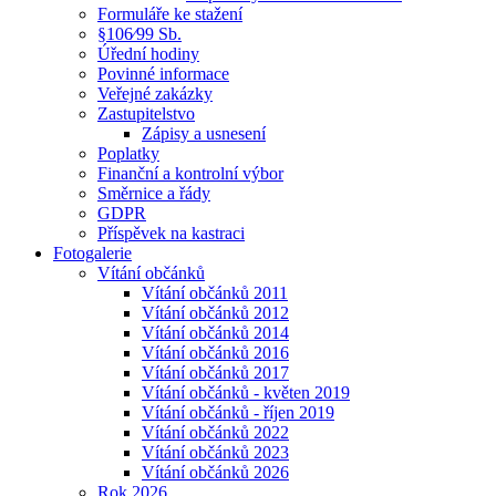
Formuláře ke stažení
§106⁄99 Sb.
Úřední hodiny
Povinné informace
Veřejné zakázky
Zastupitelstvo
Zápisy a usnesení
Poplatky
Finanční a kontrolní výbor
Směrnice a řády
GDPR
Příspěvek na kastraci
Fotogalerie
Vítání občánků
Vítání občánků 2011
Vítání občánků 2012
Vítání občánků 2014
Vítání občánků 2016
Vítání občánků 2017
Vítání občánků - květen 2019
Vítání občánků - říjen 2019
Vítání občánků 2022
Vítání občánků 2023
Vítání občánků 2026
Rok 2026