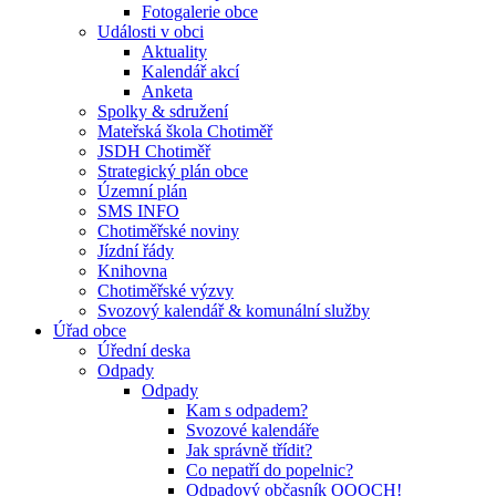
Fotogalerie obce
Události v obci
Aktuality
Kalendář akcí
Anketa
Spolky & sdružení
Mateřská škola Chotiměř
JSDH Chotiměř
Strategický plán obce
Územní plán
SMS INFO
Chotiměřské noviny
Jízdní řády
Knihovna
Chotiměřské výzvy
Svozový kalendář & komunální služby
Úřad obce
Úřední deska
Odpady
Odpady
Kam s odpadem?
Svozové kalendáře
Jak správně třídit?
Co nepatří do popelnic?
Odpadový občasník OOOCH!