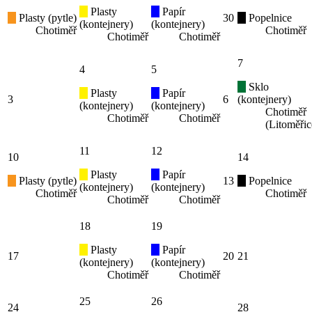
Plasty
Papír
Plasty (pytle)
30
Popelnice
(kontejnery)
(kontejnery)
Chotiměř
Chotiměř
Chotiměř
Chotiměř
7
4
5
Sklo
Plasty
Papír
3
6
(kontejnery)
(kontejnery)
(kontejnery)
Chotiměř
Chotiměř
Chotiměř
(Litoměřic
11
12
10
14
Plasty
Papír
Plasty (pytle)
13
Popelnice
(kontejnery)
(kontejnery)
Chotiměř
Chotiměř
Chotiměř
Chotiměř
18
19
Plasty
Papír
17
20
21
(kontejnery)
(kontejnery)
Chotiměř
Chotiměř
25
26
24
28