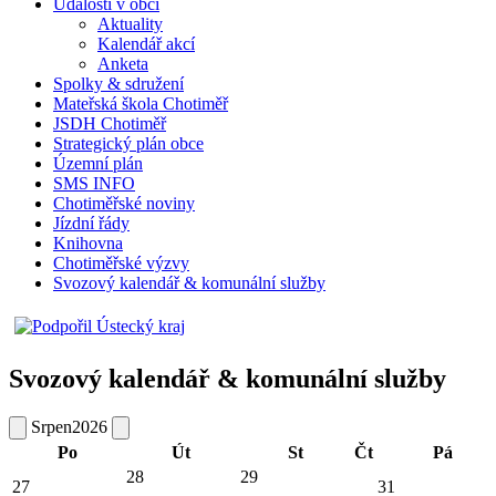
Události v obci
Aktuality
Kalendář akcí
Anketa
Spolky & sdružení
Mateřská škola Chotiměř
JSDH Chotiměř
Strategický plán obce
Územní plán
SMS INFO
Chotiměřské noviny
Jízdní řády
Knihovna
Chotiměřské výzvy
Svozový kalendář & komunální služby
Svozový kalendář & komunální služby
Srpen
2026
Po
Út
St
Čt
Pá
28
29
27
31