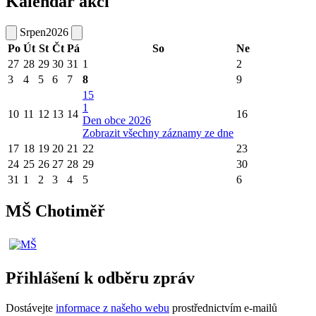
Kalendář akcí
Srpen
2026
Po
Út
St
Čt
Pá
So
Ne
27
28
29
30
31
1
2
3
4
5
6
7
8
9
15
1
10
11
12
13
14
16
Den obce 2026
Zobrazit všechny záznamy ze dne
17
18
19
20
21
22
23
24
25
26
27
28
29
30
31
1
2
3
4
5
6
MŠ Chotiměř
Přihlášení k odběru zpráv
Dostávejte
informace z našeho webu
prostřednictvím e-mailů