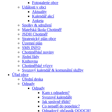
Fotogalerie obce
Události v obci
Aktuality
Kalendář akcí
Anketa
Spolky & sdružení
Mateřská škola Chotiměř
JSDH Chotiměř
Strategický plán obce
Územní plán
SMS INFO
Chotiměřské noviny
Jízdní řády
Knihovna
Chotiměřské výzvy
Svozový kalendář & komunální služby
Úřad obce
Úřední deska
Odpady
Odpady
Kam s odpadem?
Svozové kalendáře
Jak správně třídit?
Co nepatří do popelnic?
Odpadový občasník OOOCH!