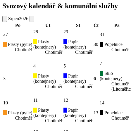
Svozový kalendář & komunální služby
Srpen
2026
Po
Út
St
Čt
Pá
28
29
27
31
Plasty
Papír
Plasty (pytle)
30
Popelnice
(kontejnery)
(kontejnery)
Chotiměř
Chotiměř
Chotiměř
Chotiměř
7
4
5
Sklo
Plasty
Papír
3
6
(kontejnery)
(kontejnery)
(kontejnery)
Chotiměř
Chotiměř
Chotiměř
(Litoměřic
11
12
10
14
Plasty
Papír
Plasty (pytle)
13
Popelnice
(kontejnery)
(kontejnery)
Chotiměř
Chotiměř
Chotiměř
Chotiměř