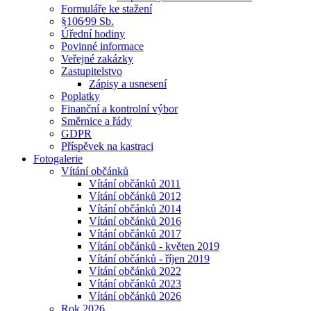
Formuláře ke stažení
§106⁄99 Sb.
Úřední hodiny
Povinné informace
Veřejné zakázky
Zastupitelstvo
Zápisy a usnesení
Poplatky
Finanční a kontrolní výbor
Směrnice a řády
GDPR
Příspěvek na kastraci
Fotogalerie
Vítání občánků
Vítání občánků 2011
Vítání občánků 2012
Vítání občánků 2014
Vítání občánků 2016
Vítání občánků 2017
Vítání občánků - květen 2019
Vítání občánků - říjen 2019
Vítání občánků 2022
Vítání občánků 2023
Vítání občánků 2026
Rok 2026