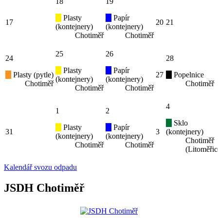
18
19
Plasty
Papír
17
20
21
(kontejnery)
(kontejnery)
Chotiměř
Chotiměř
25
26
24
28
Plasty
Papír
Plasty (pytle)
27
Popelnice
(kontejnery)
(kontejnery)
Chotiměř
Chotiměř
Chotiměř
Chotiměř
4
1
2
Sklo
Plasty
Papír
31
3
(kontejnery)
(kontejnery)
(kontejnery)
Chotiměř
Chotiměř
Chotiměř
(Litoměřic
Kalendář svozu odpadu
JSDH Chotiměř