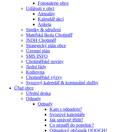
Fotogalerie obce
Události v obci
Aktuality
Kalendář akcí
Anketa
Spolky & sdružení
Mateřská škola Chotiměř
JSDH Chotiměř
Strategický plán obce
Územní plán
SMS INFO
Chotiměřské noviny
Jízdní řády
Knihovna
Chotiměřské výzvy
Svozový kalendář & komunální služby
Úřad obce
Úřední deska
Odpady
Odpady
Kam s odpadem?
Svozové kalendáře
Jak správně třídit?
Co nepatří do popelnic?
Odpadový občasník OOOCH!