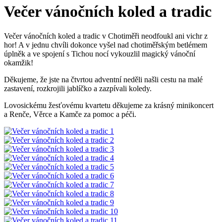
Večer vánočních koled a tradic
Večer vánočních koled a tradic v Chotiměři neodfoukl ani vichr z
hor! A v jednu chvíli dokonce vyšel nad chotiměřským betlémem
úplněk a ve spojení s Tichou nocí vykouzlil magický vánoční
okamžik!
Děkujeme, že jste na čtvrtou adventní neděli našli cestu na malé
zastavení, rozkrojili jablíčko a zazpívali koledy.
Lovosickému žesťovému kvartetu děkujeme za krásný minikoncert
a Renče, Věrce a Kamče za pomoc a péči.