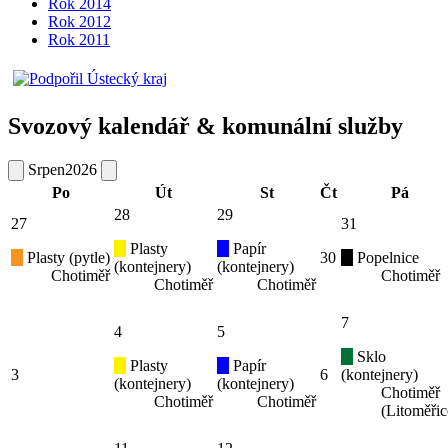
Rok 2014
Rok 2012
Rok 2011
Svozový kalendář & komunální služby
Srpen
2026
Po
Út
St
Čt
Pá
28
29
27
31
Plasty
Papír
Plasty (pytle)
30
Popelnice
(kontejnery)
(kontejnery)
Chotiměř
Chotiměř
Chotiměř
Chotiměř
7
4
5
Sklo
Plasty
Papír
3
6
(kontejnery)
(kontejnery)
(kontejnery)
Chotiměř
Chotiměř
Chotiměř
(Litoměřic