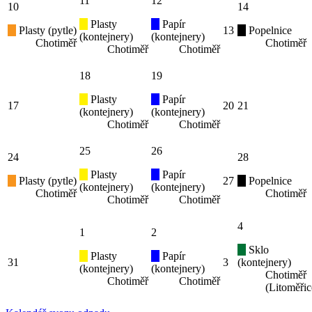
11
12
10
14
Plasty
Papír
Plasty (pytle)
13
Popelnice
(kontejnery)
(kontejnery)
Chotiměř
Chotiměř
Chotiměř
Chotiměř
18
19
Plasty
Papír
17
20
21
(kontejnery)
(kontejnery)
Chotiměř
Chotiměř
25
26
24
28
Plasty
Papír
Plasty (pytle)
27
Popelnice
(kontejnery)
(kontejnery)
Chotiměř
Chotiměř
Chotiměř
Chotiměř
4
1
2
Sklo
Plasty
Papír
31
3
(kontejnery)
(kontejnery)
(kontejnery)
Chotiměř
Chotiměř
Chotiměř
(Litoměřic