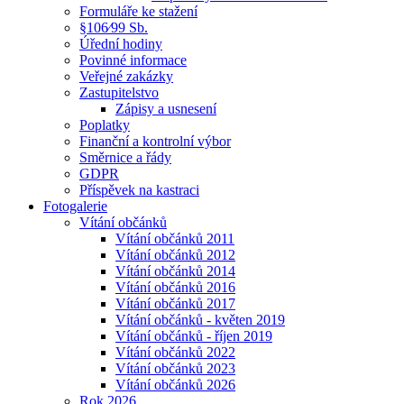
Formuláře ke stažení
§106⁄99 Sb.
Úřední hodiny
Povinné informace
Veřejné zakázky
Zastupitelstvo
Zápisy a usnesení
Poplatky
Finanční a kontrolní výbor
Směrnice a řády
GDPR
Příspěvek na kastraci
Fotogalerie
Vítání občánků
Vítání občánků 2011
Vítání občánků 2012
Vítání občánků 2014
Vítání občánků 2016
Vítání občánků 2017
Vítání občánků - květen 2019
Vítání občánků - říjen 2019
Vítání občánků 2022
Vítání občánků 2023
Vítání občánků 2026
Rok 2026