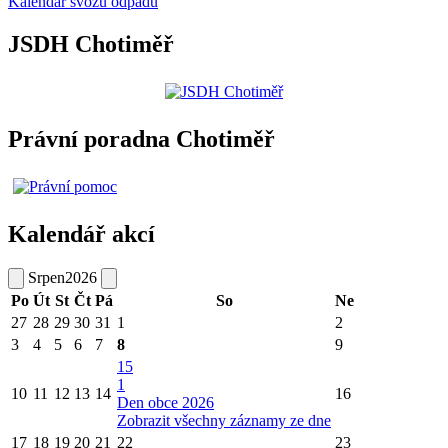
Kalendář svozu odpadu
JSDH Chotiměř
Právní poradna Chotiměř
Kalendář akcí
Srpen
2026
Po
Út
St
Čt
Pá
So
Ne
27
28
29
30
31
1
2
3
4
5
6
7
8
9
15
1
10
11
12
13
14
16
Den obce 2026
Zobrazit všechny záznamy ze dne
17
18
19
20
21
22
23